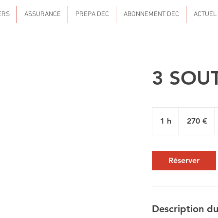
ERS
ASSURANCE
PREPA DEC
ABONNEMENT DEC
ACTUEL
3 SOU
270
euros
1 h
1
270 €
Réserver
Description du