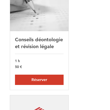
Conseils déontologie
et révision légale
1 h
50
50 €
euros
Réserver