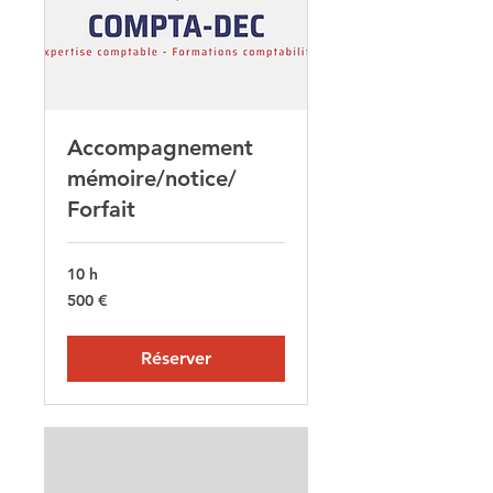
Accompagnement
mémoire/notice/
Forfait
10 h
500
500 €
euros
Réserver