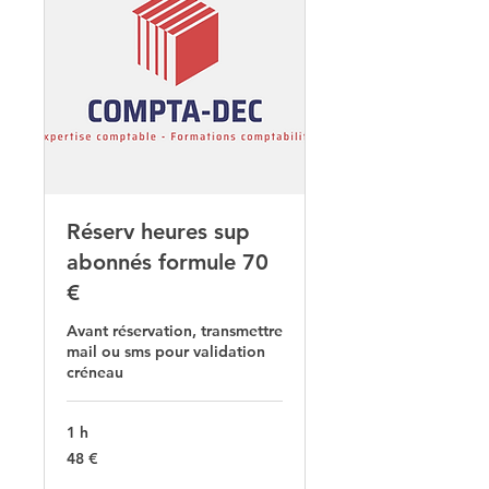
Réserv heures sup
abonnés formule 70
€
Avant réservation, transmettre
mail ou sms pour validation
créneau
1 h
48
48 €
euros