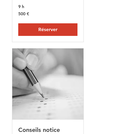
9 h
500
500 €
euros
Réserver
Conseils notice