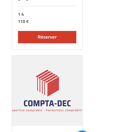
1 h
110
110 €
euros
Réserver