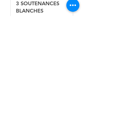
3 SOUTENANCES
BLANCHES
1 h
270
270 €
euros
Réserver