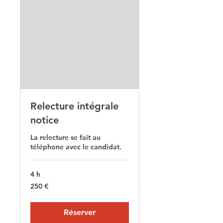
Relecture intégrale
notice
La relecture se fait au
téléphone avec le candidat.
4 h
250
250 €
euros
Réserver