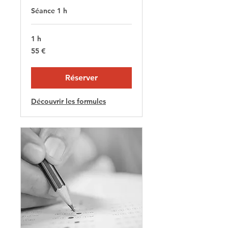
Séance 1 h
1 h
55
55 €
euros
Réserver
Découvrir les formules