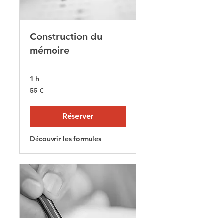
Construction du
mémoire
1 h
55
55 €
euros
Réserver
Découvrir les formules