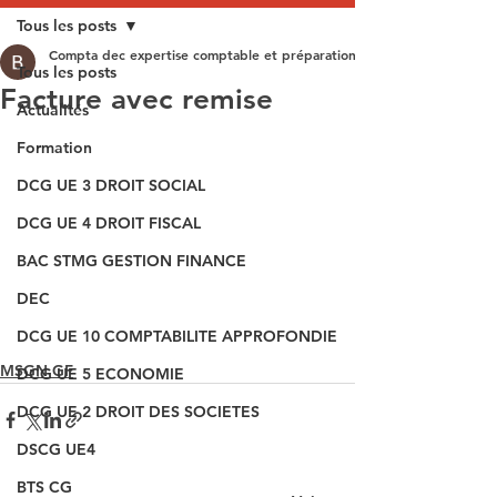
Tous les posts
Compta dec expertise comptable et préparation aux épreuves du DEC
Tous les posts
Facture avec remise
Actualités
Formation
DCG UE 3 DROIT SOCIAL
DCG UE 4 DROIT FISCAL
BAC STMG GESTION FINANCE
DEC
DCG UE 10 COMPTABILITE APPROFONDIE
MSGN GF
DCG UE 5 ECONOMIE
DCG UE 2 DROIT DES SOCIETES
DSCG UE4
BTS CG