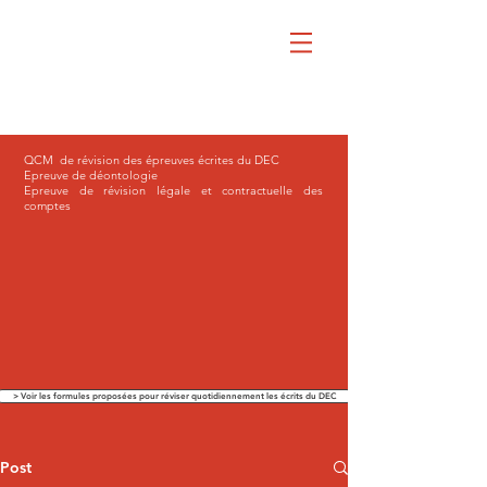
QCM de révision des épreuves écrites du DEC
Epreuve de déontologie
Epreuve de révision légale et contractuelle des
comptes
> Voir les formules proposées pour réviser quotidiennement les écrits du DEC
Post