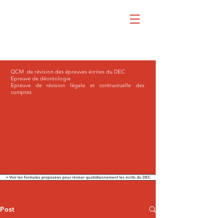
QCM de révision des épreuves écrites du DEC
Epreuve de déontologie
Epreuve de révision légale et contractuelle des
comptes
> Voir les formules proposées pour réviser quotidiennement les écrits du DEC
Post