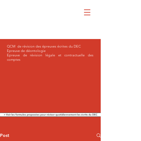
QCM de révision des épreuves écrites du DEC
Epreuve de déontologie
Epreuve de révision légale et contractuelle des
comptes
> Voir les formules proposées pour réviser quotidiennement les écrits du DEC
Post