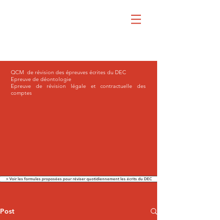
QCM de révision des épreuves écrites du DEC
Epreuve de déontologie
Epreuve de révision légale et contractuelle des
comptes
> Voir les formules proposées pour réviser quotidiennement les écrits du DEC
Post