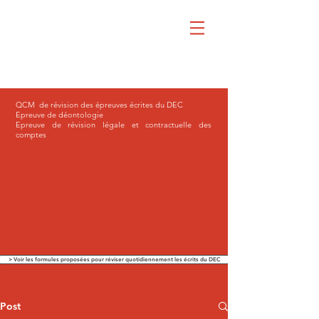
QCM de révision des épreuves écrites du DEC
Epreuve de déontologie
Epreuve de révision légale et contractuelle des
comptes
> Voir les formules proposées pour réviser quotidiennement les écrits du DEC
Post