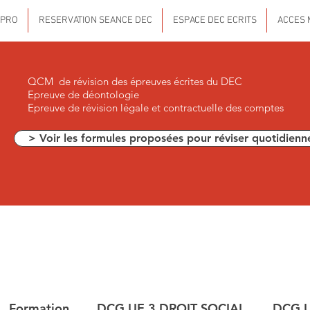
 PRO
RESERVATION SEANCE DEC
ESPACE DEC ECRITS
ACCES 
QCM de révision des épreuves écrites du DEC
Epreuve de déontologie
Epreuve de révision légale et contractuelle des comptes
> Voir les formules proposées pour réviser quotidienn
Formation
DCG UE 3 DROIT SOCIAL
DCG U