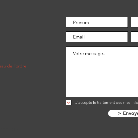
au de l'ordre​
J'accepte le traitement des mes inf
> Envoy
rmation