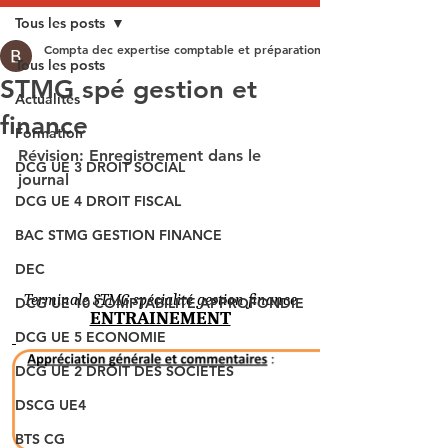
Tous les posts
Compta dec expertise comptable et préparation aux épreuves du DEC
Tous les posts
STMG spé gestion et
Actualités
finance
Formation
Révision: Enregistrement dans le 
DCG UE 3 DROIT SOCIAL
journal
DCG UE 4 DROIT FISCAL
BAC STMG GESTION FINANCE
DEC
DCG UE 10 COMPTABILITE APPROFONDIE
DCG UE 5 ECONOMIE
DCG UE 2 DROIT DES SOCIETES
DSCG UE4
BTS CG