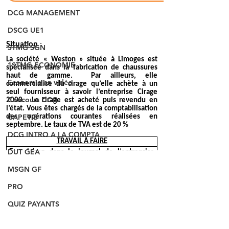
DCG MANAGEMENT
DSCG UE1
STMG SGN
1STMG ECONOMIE
Economie en vidéo
Concours DCG
CAPET B
DCG INTRO A LA COMPTA
DUT GEA
MSGN GF
PRO
QUIZ PAYANTS