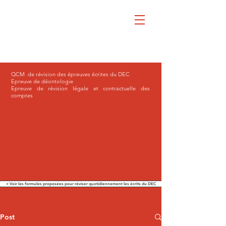
QCM de révision des épreuves écrites du DEC
Epreuve de déontologie
Epreuve de révision légale et contractuelle des
comptes
> Voir les formules proposées pour réviser quotidiennement les écrits du DEC
Post