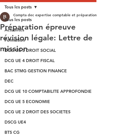
Tous les posts
Compta dec expertise comptable et préparation aux épreuves du DEC
Tous les posts
Préparation épreuve
Actualités
révision légale: Lettre de
Formation
mission
DCG UE 3 DROIT SOCIAL
DCG UE 4 DROIT FISCAL
BAC STMG GESTION FINANCE
DEC
DCG UE 10 COMPTABILITE APPROFONDIE
DCG UE 5 ECONOMIE
DCG UE 2 DROIT DES SOCIETES
DSCG UE4
BTS CG