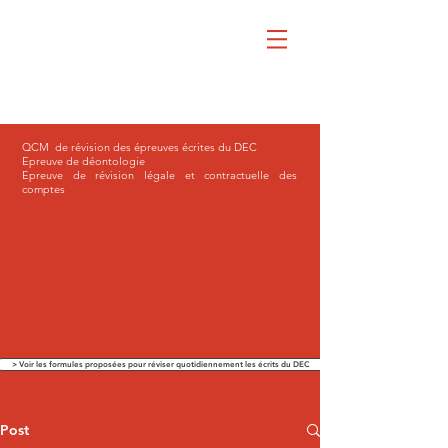
QCM de révision des épreuves écrites du DEC
Epreuve de déontologie
Epreuve de révision légale et contractuelle des
comptes
> Voir les formules proposées pour réviser quotidiennement les écrits du DEC
Post