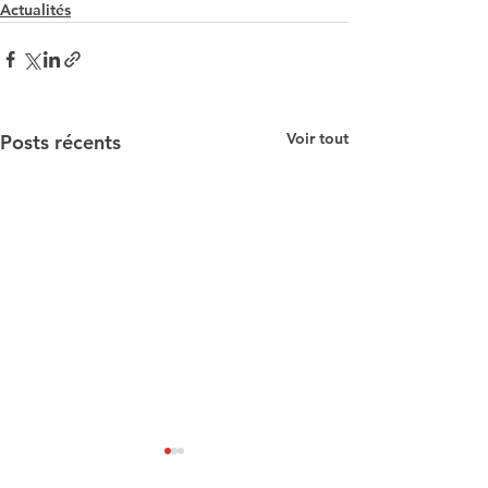
Actualités
Voir tout
Posts récents
Relecture intégrale
Notre méthodol