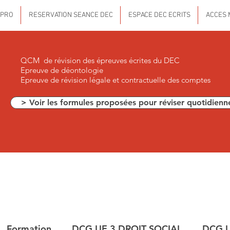
 PRO
RESERVATION SEANCE DEC
ESPACE DEC ECRITS
ACCES 
QCM de révision des épreuves écrites du DEC
Epreuve de déontologie
Epreuve de révision légale et contractuelle des comptes
> Voir les formules proposées pour réviser quotidienn
Formation
DCG UE 3 DROIT SOCIAL
DCG U