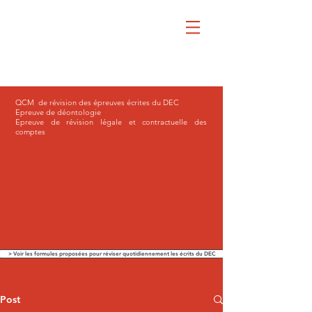
QCM de révision des épreuves écrites du DEC
Epreuve de déontologie
Epreuve de révision légale et contractuelle des
comptes
> Voir les formules proposées pour réviser quotidiennement les écrits du DEC
Post