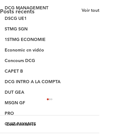
DCG MANAGEMENT
Voir tout
Posts récents
DSCG UE1
STMG SGN
1STMG ECONOMIE
Economie en vidéo
Concours DCG
CAPET B
DCG INTRO A LA COMPTA
DUT GEA
MSGN GF
PRO
QUIZ PAYANTS
Commentaires