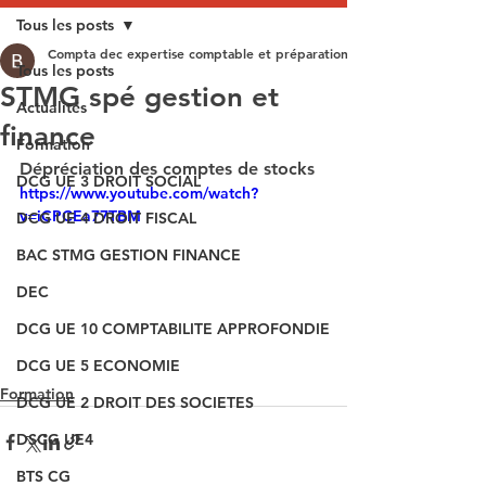
Tous les posts
Compta dec expertise comptable et préparation aux épreuves du DEC
Tous les posts
STMG spé gestion et
Actualités
finance
Formation
Dépréciation des comptes de stocks
DCG UE 3 DROIT SOCIAL
https://www.youtube.com/watch?
v=iCPCEa77TBM
DCG UE 4 DROIT FISCAL
BAC STMG GESTION FINANCE
DEC
DCG UE 10 COMPTABILITE APPROFONDIE
DCG UE 5 ECONOMIE
Formation
DCG UE 2 DROIT DES SOCIETES
DSCG UE4
BTS CG