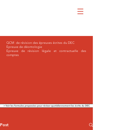
QCM de révision des épreuves écrites du DEC
Epreuve de déontologie
Epreuve de révision légale et contractuelle des
comptes
> Voir les formules proposées pour réviser quotidiennement les écrits du DEC
Post