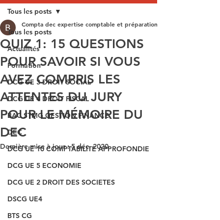
Tous les posts
Compta dec expertise comptable et préparation aux épreuves du DEC
Tous les posts
QUIZ 1: 15 QUESTIONS
Actualités
POUR SAVOIR SI VOUS
Formation
AVEZ COMPRIS LES
DCG UE 3 DROIT SOCIAL
ATTENTES DU JURY
DCG UE 4 DROIT FISCAL
POUR LE MÉMOIRE DU
BAC STMG GESTION FINANCE
DEC
DEC
Dernière mise à jour :
5 déc. 2020
DCG UE 10 COMPTABILITE APPROFONDIE
DCG UE 5 ECONOMIE
DCG UE 2 DROIT DES SOCIETES
DSCG UE4
BTS CG