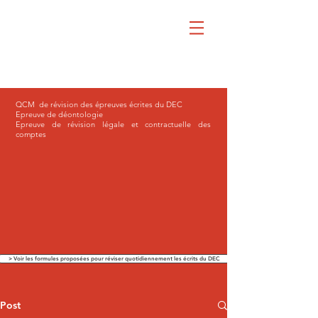
QCM de révision des épreuves écrites du DEC
Epreuve de déontologie
Epreuve de révision légale et contractuelle des
comptes
> Voir les formules proposées pour réviser quotidiennement les écrits du DEC
Post