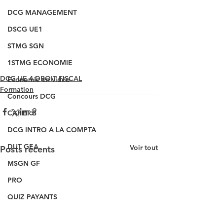
DCG MANAGEMENT
DSCG UE1
STMG SGN
1STMG ECONOMIE
DCG UE 4 DROIT FISCAL
Economie en vidéo
Formation
Concours DCG
CAPET B
DCG INTRO A LA COMPTA
DUT GEA
Voir tout
Posts récents
MSGN GF
PRO
QUIZ PAYANTS