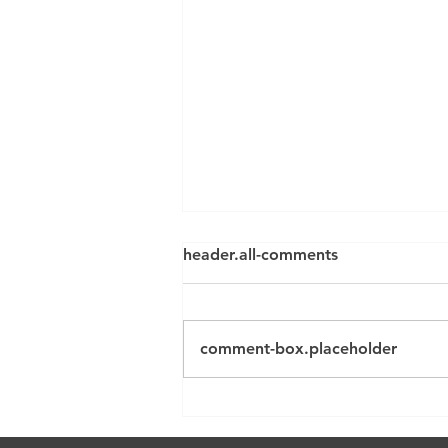
7 questions sur
header.all-comments
l'autoliquidation
comment-box.placeholder