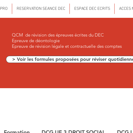
 PRO
RESERVATION SEANCE DEC
ESPACE DEC ECRITS
ACCES 
QCM de révision des épreuves écrites du DEC
Epreuve de déontologie
Epreuve de révision légale et contractuelle des comptes
> Voir les formules proposées pour réviser quotidienn
Formation
DCG UE 3 DROIT SOCIAL
DCG U