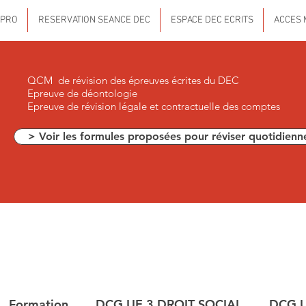
 PRO
RESERVATION SEANCE DEC
ESPACE DEC ECRITS
ACCES 
QCM de révision des épreuves écrites du DEC
Epreuve de déontologie
Epreuve de révision légale et contractuelle des comptes
> Voir les formules proposées pour réviser quotidienn
Formation
DCG UE 3 DROIT SOCIAL
DCG U