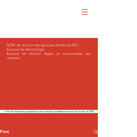
QCM de révision des épreuves écrites du DEC
Epreuve de déontologie
Epreuve de révision légale et contractuelle des
comptes
> Voir les formules proposées pour réviser quotidiennement les écrits du DEC
Post